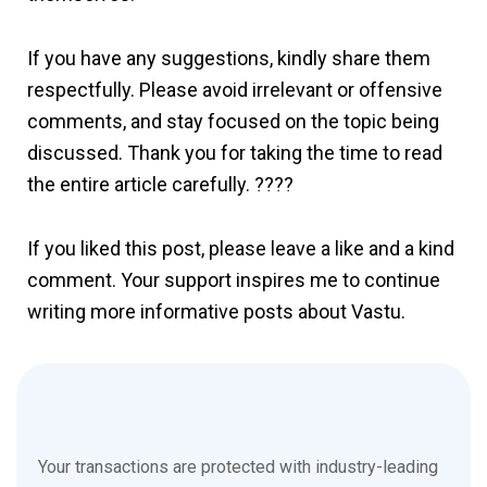
If you have any suggestions, kindly share them
respectfully. Please avoid irrelevant or offensive
comments, and stay focused on the topic being
discussed. Thank you for taking the time to read
the entire article carefully. ????
If you liked this post, please leave a like and a kind
comment. Your support inspires me to continue
writing more informative posts about Vastu.
Sun Energy, Vastu Shastra, Positive Energy, Home Vastu,
Sunlight Energy, Spiritual Energy, East Direction, Vastu
Tips, Energy Flow, Natural Harmony, Cosmic Energy, Peace
& Prosperity, Healthy Home, Vastu Science, Morning
Your transactions are protected with industry-leading