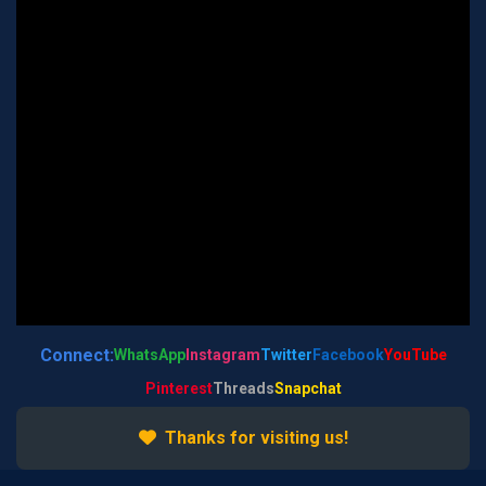
rashi name by date of birth, online patrika, online free
kundali in hindi, kundali check online, check kundali online,
dasha calculator, zodiac sign finder, kundali generator,
Connect:
WhatsApp
Instagram
Twitter
Facebook
YouTube
Pinterest
Threads
Snapchat
Thanks for visiting us!