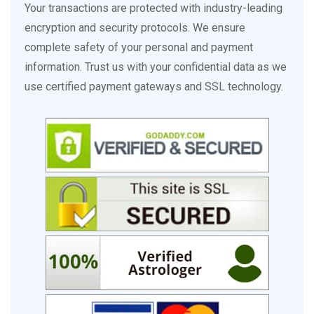
Your transactions are protected with industry-leading
navamsa, divisional chart d9, drekkana d3, saptamsha d7,
encryption and security protocols. We ensure
effects, results, influence, outcome, analysis, remedies,
complete safety of your personal and payment
upayas, gemstone therapy, mantra japa, fasting, puja, vastu
information. Trust us with your confidential data as we
shanti, graha shanti, shubh, ashubh, good, bad, positive,
use certified payment gateways and SSL technology.
negative, aspects, challenges, difficulties, harmony,
fulfillment, joy, happiness, security, stability, traditional,
modern, western, kp system, jaimini, parashari, bhrigu,
nadi, chart reading, consultation, astrologer, vedanga
jyotish, hindustani jyotish, indian astrology, future, forecast,
bhagya, bhav, bhavas, houses, lagnesh, sukhesh, labhesh,
dhanesh, mangesh, ayesh, vyayesh, shashtesh, kalatra
bhava, jeevansathi, vivah, shadi, prem vivah, arranged
marriage, second marriage, multiple affairs, infidelity,
moral values, ethical conduct, family reputation, social
status, respect, honor, fame, recognition, art, music,
fashion, modeling, cinema, glamour, wealth accumulation,