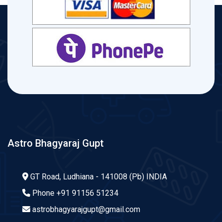
inheritance, sudden gain, joint assets, shared resources,
emotional depth, psychological understanding, intense
desires, hidden motivations, healing, personal growth,
spiritual awakening, dharma, artha, kama, moksha,
purusharthas, destiny, fate, karma, past life connections,
present life circumstances, potential, golden age, happy
married life, successful collaboration, business joint
ventures, mutual understanding, respect for elders, family
values, traditions, culture
Astro Bhagyaraj Gupt
GT Road, Ludhiana - 141008 (Pb) INDIA
Phone
+91 91156 51234
astrobhagyarajgupt@gmail.com