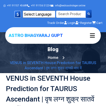
+91 91157 45689
+91 91156 51234
info@vedicastrologer.online
Powered by
Track Order
Login
Register
Cart
Translate
ASTRO BHAGYARAJ GUPT
Blog
Home
VENUS in SEVENTH House Prediction for TAURUS
Ascendant | वृष लग्न शुक्र सातवें भाव में
VENUS in SEVENTH House
Prediction for TAURUS
Ascendant | वृष लग्न शुक्र सातवें